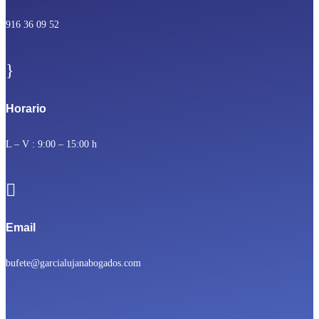
916 36 09 52
}
Horario
L – V : 9:00 – 15:00 h

Email
bufete@garcialujanabogados.com