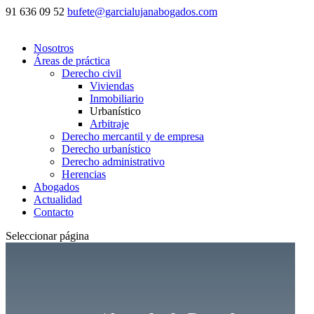
91 636 09 52
bufete@garcialujanabogados.com
Nosotros
Áreas de práctica
Derecho civil
Viviendas
Inmobiliario
Urbanístico
Arbitraje
Derecho mercantil y de empresa
Derecho urbanístico
Derecho administrativo
Herencias
Abogados
Actualidad
Contacto
Seleccionar página