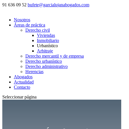
91 636 09 52
bufete@garcialujanabogados.com
Nosotros
Áreas de práctica
Derecho civil
Viviendas
Inmobiliario
Urbanístico
Arbitraje
Derecho mercantil y de empresa
Derecho urbanístico
Derecho administrativo
Herencias
Abogados
Actualidad
Contacto
Seleccionar página